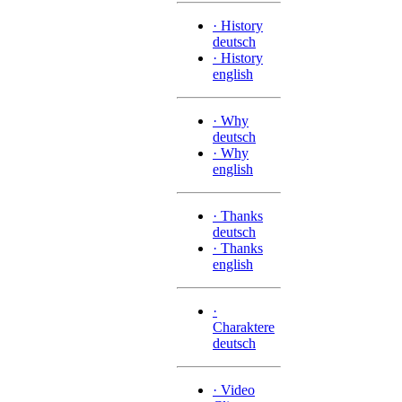
·
History
deutsch
·
History
english
·
Why
deutsch
·
Why
english
·
Thanks
deutsch
·
Thanks
english
·
Charaktere
deutsch
·
Video