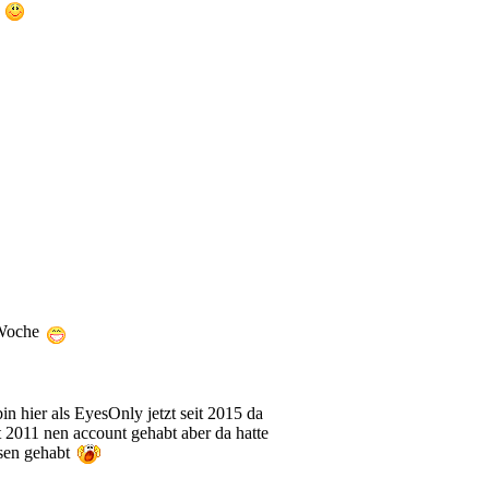
e
 Woche
bin hier als EyesOnly jetzt seit 2015 da
t 2011 nen account gehabt aber da hatte
ssen gehabt