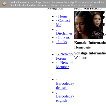
Cookie Control
- Dark Angel Protest Site verwendet einige Cookies, um Informationen
Hom
Bitte klicke den
Cookies akzeptieren
Button um unsere Cookies zu akzeptieren.
Navigation
Profil von Petscho
B
·
Home
B
·
Contact
Me
R
·
Disclaimer
L
·
Link us
·
Links
Kontakt Informati
Homepage
Sonstige Informati
·
- Network
Wohnort
Forum
·
- Network
Member
·
Barcodeday
deutsch
·
Barcodeday
english