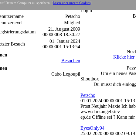
 auf Deinem Computer zu speichern. [
Lesen über unsere Cookies
].
e
- Net
Login
B
enutzername
Petscho
enutzerlevel
Mitglied
21. August 2009
egistrierungsdatum
00000008 18:30:27
01. Januar 2024
etzter Besuch
00000001 15:13:54
Noch
onen
Klicke hier
Besuchen
Pass
onen
Um ein neues Pas
Cabo Legoupil
Shoutbox
Du musst dich einlog
Petscho
01.01.2024 00000001 15:13
Prost Neujahr Maxie Ich habe
www.darkangel.stev
ep.de Offline sei ? Kann mir
EyesOnly94
25.02.2020 00000002 09:19