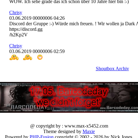
WOW. Ich sehe grade das ich schon über 10 Jahre hier bin :-)
Chrisy
03.06.2019 00000006 04:26
Discord der Gruppe :-) Würde mich freuen. ! Wir wollen ja Dark A
https://discord.gg
/h2Kp2V
Chrisy
03.06.2019 00000006 02:59
Shoutbox Archiv
@ copyright by : www.max-x5452.com
Theme designed by
Maxie
Powered by
PHP-Fusion
copyright © 2002 - 2026 by Nick Jones.