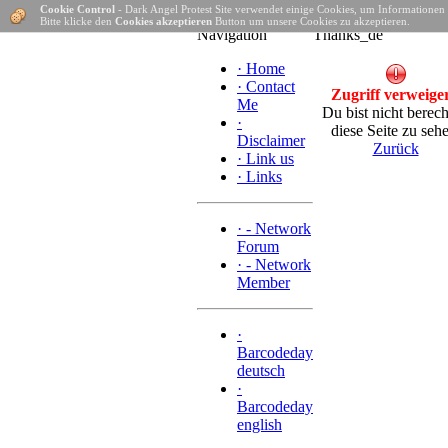
Cookie Control
- Dark Angel Protest Site verwendet einige Cookies, um Informationen
Hom
Bitte klicke den
Cookies akzeptieren
Button um unsere Cookies zu akzeptieren.
Navigation
Thanks_de
·
Home
·
Contact
Zugriff verweiger
Me
Du bist nicht berech
·
diese Seite zu seh
Disclaimer
Zurück
·
Link us
·
Links
·
- Network
Forum
·
- Network
Member
·
Barcodeday
deutsch
·
Barcodeday
english