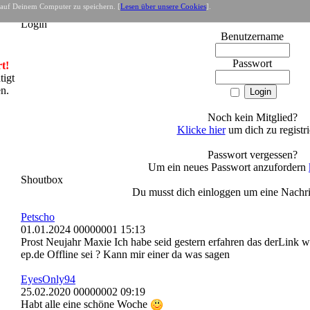
 auf Deinem Computer zu speichern. [
Lesen über unsere Cookies
].
e
- Net
Login
Benutzername
Passwort
t!
tigt
en.
Noch kein Mitglied?
Klicke hier
um dich zu registri
Passwort vergessen?
Um ein neues Passwort anzufordern
Shoutbox
Du musst dich einloggen um eine Nachri
Petscho
01.01.2024 00000001 15:13
Prost Neujahr Maxie Ich habe seid gestern erfahren das derLink 
ep.de Offline sei ? Kann mir einer da was sagen
EyesOnly94
25.02.2020 00000002 09:19
Habt alle eine schöne Woche