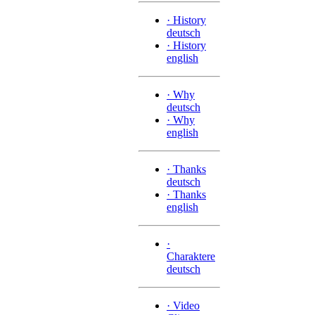
·
History
deutsch
·
History
english
·
Why
deutsch
·
Why
english
·
Thanks
deutsch
·
Thanks
english
·
Charaktere
deutsch
·
Video