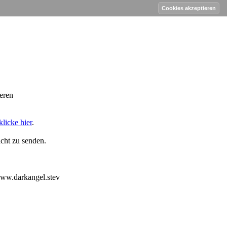
work Forum
eren
klicke hier
.
cht zu senden.
www.darkangel.stev