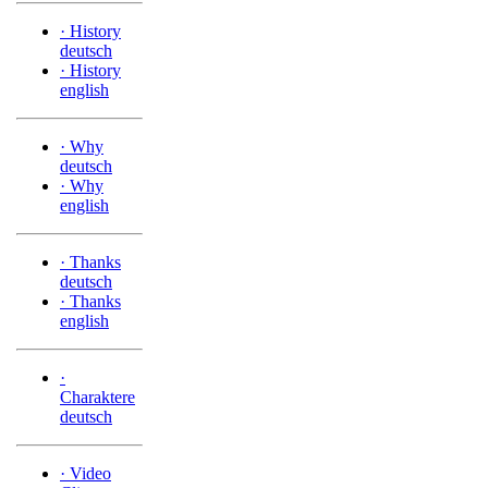
·
History
deutsch
·
History
english
·
Why
deutsch
·
Why
english
·
Thanks
deutsch
·
Thanks
english
·
Charaktere
deutsch
·
Video