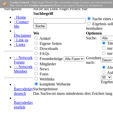
Cookie Control
- Dark Angel Protest Site verwendet einige Cookies, um Informationen
Home
Bitte klicke den
Cookies akzeptieren
Button um unsere Cookies zu akzeptieren.
Navigation
Suche auf Dark Angel Protest Site
Suchbegriff
·
Home
Suche eines 
·
Contact
Ergebnis soll
Me
beinhalten
·
Wo
Optionen
Disclaimer
Suche:
Artikel
·
Link us
Tite
Eigene Seiten
·
Links
nur
Downloads
nur 
FAQs
·
- Network
Geordnet
Forumbeiträge
Forum
nach:
Mitglieder
·
- Network
Abs
News
Member
Auf
Fotos
Weblinks
Ergebn
komplette Webseite
·
Barcodeday
Suchergebnisse
deutsch
Das Suchwort muss mindestens drei Zeichen lang 
·
Barcodeday
english