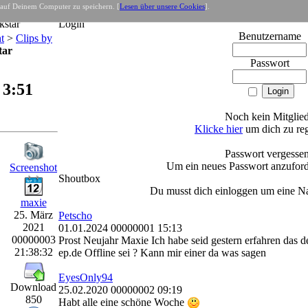
 auf Deinem Computer zu speichern. [
Lesen über unsere Cookies
].
e
- Net
star
Login
Benutzername
t
>
Clips by
tar
Passwort
 3:51
Noch kein Mitglie
Klicke hier
um dich zu reg
Passwort vergesse
Um ein neues Passwort anzufor
Screenshot
Shoutbox
Du musst dich einloggen um eine Na
maxie
25. März
Petscho
2021
01.01.2024 00000001 15:13
00000003
Prost Neujahr Maxie Ich habe seid gestern erfahren das
21:38:32
ep.de Offline sei ? Kann mir einer da was sagen
EyesOnly94
Download
25.02.2020 00000002 09:19
850
Habt alle eine schöne Woche