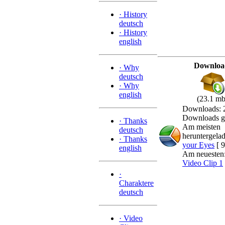
·
History
deutsch
·
History
english
Downloa
·
Why
deutsch
·
Why
english
(23.1 mb
Downloads: 
Downloads g
·
Thanks
Am meisten
deutsch
heruntergela
·
Thanks
your Eyes
[ 9
english
Am neuesten
Video Clip 1
·
Charaktere
deutsch
·
Video