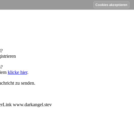
work Forum
d?
istrieren
n?
dern
klicke hier
.
chricht zu senden.
 derLink www.darkangel.stev