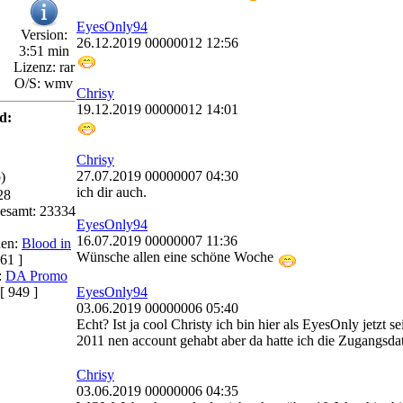
EyesOnly94
Version:
26.12.2019 00000012 12:56
3:51 min
Lizenz: rar
O/S: wmv
Chrisy
19.12.2019 00000012 14:01
d:
Chrisy
27.07.2019 00000007 04:30
)
ich dir auch.
28
esamt: 23334
EyesOnly94
16.07.2019 00000007 11:36
den:
Blood in
Wünsche allen eine schöne Woche
61 ]
:
DA Promo
EyesOnly94
[ 949 ]
03.06.2019 00000006 05:40
Echt? Ist ja cool Christy ich bin hier als EyesOnly jetzt s
2011 nen account gehabt aber da hatte ich die Zugangsd
Chrisy
03.06.2019 00000006 04:35