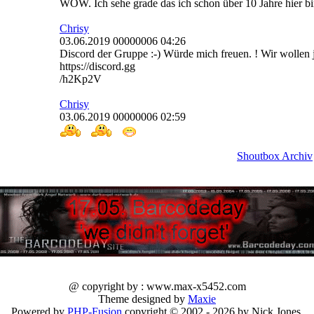
WOW. Ich sehe grade das ich schon über 10 Jahre hier bin
Chrisy
03.06.2019 00000006 04:26
Discord der Gruppe :-) Würde mich freuen. ! Wir wollen j
https://discord.gg
/h2Kp2V
Chrisy
03.06.2019 00000006 02:59
Shoutbox Archiv
@ copyright by : www.max-x5452.com
Theme designed by
Maxie
Powered by
PHP-Fusion
copyright © 2002 - 2026 by Nick Jones.