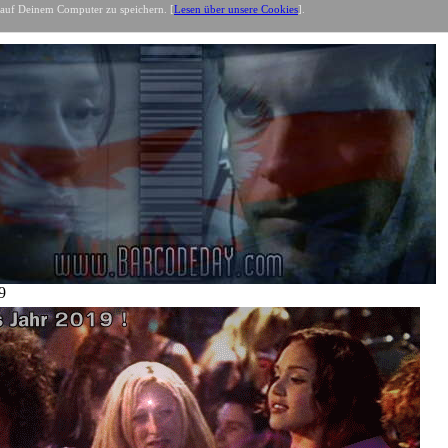
 auf Deinem Computer zu speichern. [
Lesen über unsere Cookies
].
e
- Net
9