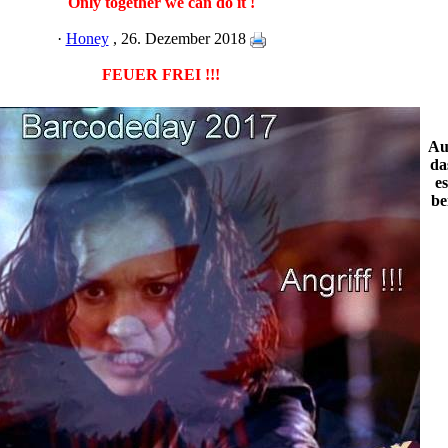
Only together we can do it !
·
Honey
, 26. Dezember 2018
FEUER FREI !!!
Au
da
es
be