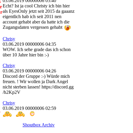
03.06.2019 00000006 05:40
s
Echt? Ist ja cool Christy ich bin hier
r
als EyesOnly jetzt seit 2015 da gaaanz
hr
eigentlich hab ich seit 2011 nen
account gehabt aber da hatte ich die
Zugangsdaten vergessen gehabt
Chrisy
03.06.2019 00000006 04:35
WOW. Ich sehe grade das ich schon
über 10 Jahre hier bin :-)
Chrisy
03.06.2019 00000006 04:26
Discord der Gruppe :-) Würde mich
freuen. ! Wir wollen ja Dark Angel
nicht sterben lassen! https://discord.gg
/h2Kp2V
Chrisy
03.06.2019 00000006 02:59
r
Shoutbox Archiv