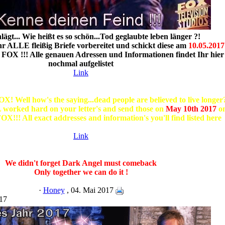
ägt... Wie heißt es so schön...Tod geglaubte leben länger ?!
hr ALLE fleißig Briefe vorbereitet und schickt diese am
10.05.2017
h FOX !!! Alle genauen Adressen und Informationen findet Ihr hier
nochmal aufgelistet
Link
X! Well how's the saying...dead people are believed to live longer
worked hard on your letter's and send those on
May 10th 2017
o
OX!!! All exact addresses and information's you'll find listed here
Link
We didn't forget Dark Angel must comeback
Only together we can do it !
·
Honey
, 04. Mai 2017
017