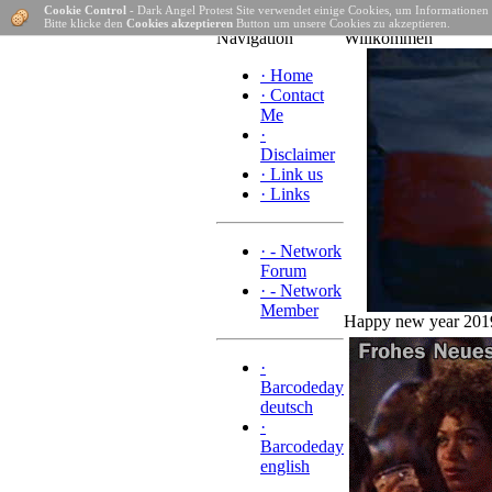
Cookie Control
- Dark Angel Protest Site verwendet einige Cookies, um Informationen
Hom
Bitte klicke den
Cookies akzeptieren
Button um unsere Cookies zu akzeptieren.
Navigation
Willkommen
·
Home
·
Contact
Me
·
Disclaimer
·
Link us
·
Links
·
- Network
Forum
·
- Network
Member
Happy new year 201
·
Barcodeday
deutsch
·
Barcodeday
english