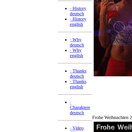
·
History
deutsch
·
History
english
·
Why
deutsch
·
Why
english
·
Thanks
deutsch
·
Thanks
english
·
Charaktere
deutsch
Frohe Weihnachten 2
·
Video